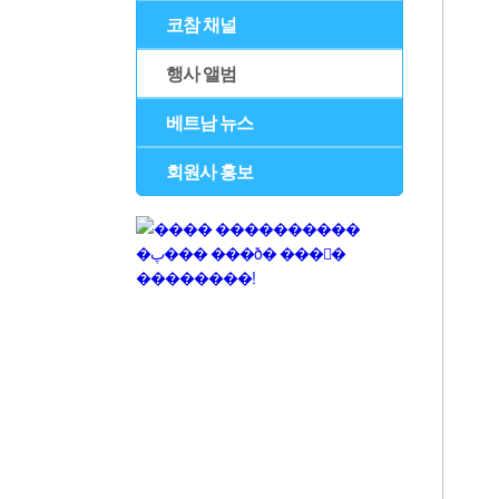
코참 채널
행사 앨범
베트남 뉴스
회원사 홍보