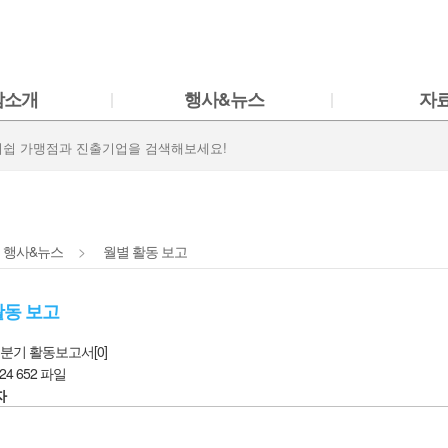
Shortcut to container
Shortcut to menu
Shortcut to footer
참소개
행사&뉴스
자
행사&뉴스
>
월별 활동 보고
활동 보고
 3분기 활동보고서
[
0
]
-24
652
파일
자