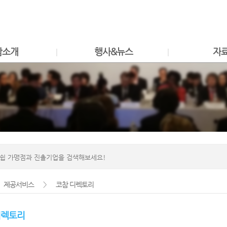
Shortcut to container
Shortcut to menu
Shortcut to footer
참소개
행사&뉴스
자
제공서비스
>
코참 디렉토리
디렉토리