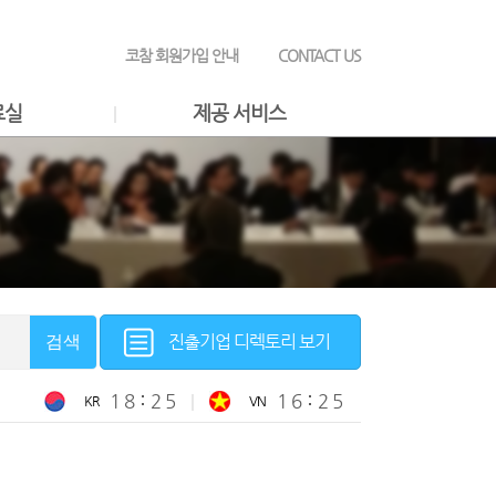
코참 회원가입 안내
CONTACT US
료실
제공 서비스
진출기업 디렉토리 보기
검색
1
8
2
5
1
6
2
5
KR
VN