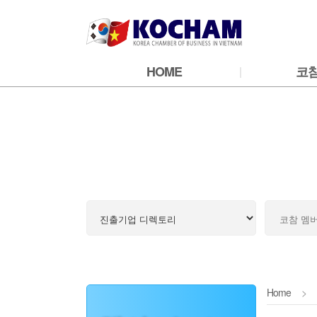
HOME
코
Home
>