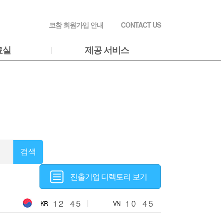
코참 회원가입 안내
CONTACT US
료실
제공 서비스
검색
진출기업 디렉토리 보기
1
2
4
5
1
0
4
5
KR
VN