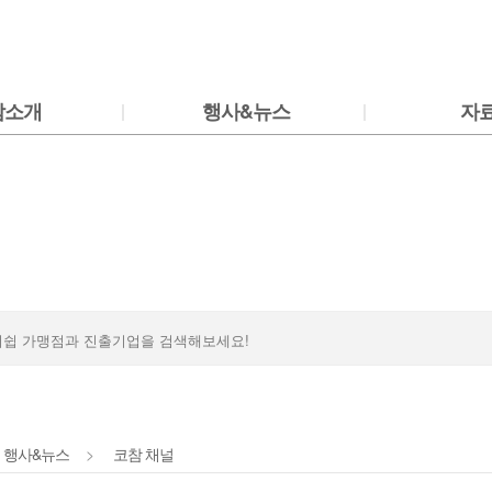
Shortcut to container
Shortcut to menu
Shortcut to footer
참소개
행사&뉴스
자
행사&뉴스
>
코참 채널