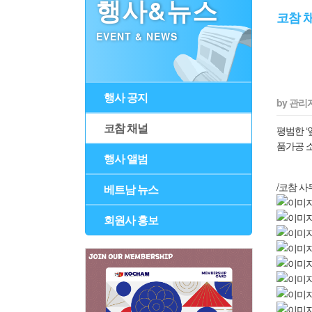
행사&뉴스
코참 
EVENT & NEWS
행사 공지
by 관리
코참 채널
평범한 ‘
품가공 소
행사 앨범
/코참 사
베트남 뉴스
회원사 홍보