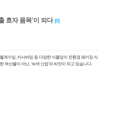
출 효자 품목’이 되다
[
0
]
 월계수잎, 카사바잎 등 다양한 식물잎이 친환경 패키징·식
한 부산물이 아닌, ‘녹색 산업’의 씨앗이 되고 있습니다.