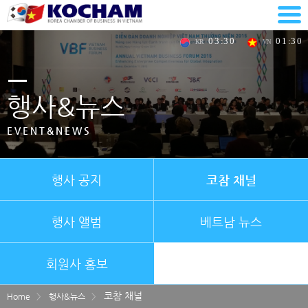
0
3
:
3
0
0
1
:
3
0
KR
VN
행사&뉴스
EVENT&NEWS
코참 채널
행사 공지
행사 앨범
베트남 뉴스
회원사 홍보
코참 채널
Home
행사&뉴스