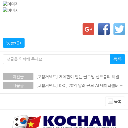
댓글(0)
등록
이전글
[코참커넥트] 케데헌이 만든 글로벌 신드롬의 비밀
다음글
[코참커넥트] KBC, 20억 달러 규모 AI 데이터센터 개발 나선다
목록