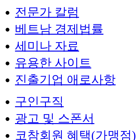
전문가 칼럼
베트남 경제법률
세미나 자료
유용한 사이트
진출기업 애로사항
구인구직
광고 및 스폰서
코참회원 혜택(가맹점)