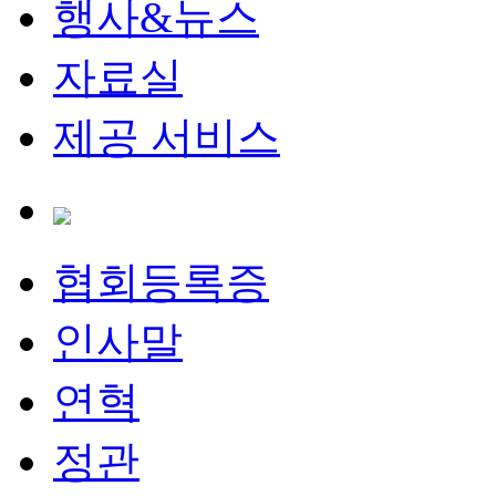
행사&뉴스
자료실
제공 서비스
협회등록증
인사말
연혁
정관