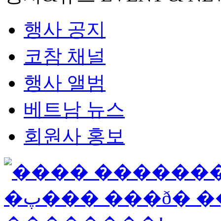
행사 공지
코참 채널
행사 앨범
베트남 뉴스
회원사 홍보