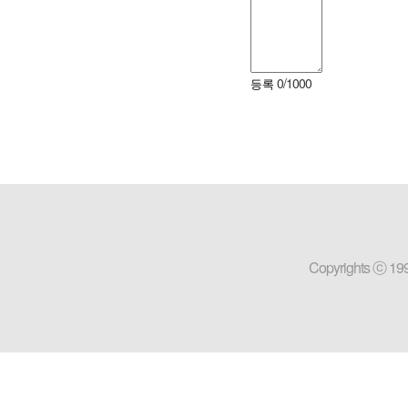
0
/
1000
등록
Copyrights ⓒ 19