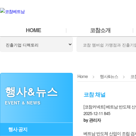
Sh
HOME
코참소개
Home
>
행사&뉴스
>
코
행사&뉴스
코참 채널
EVENT & NEWS
[코참커넥트] 베트남 반도체 산
2025-12-11
845
by 관리자
행사 공지
베트남 반도체 산업이 조립·검