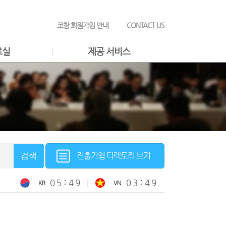
코참 회원가입 안내
CONTACT US
료실
제공 서비스
진출기업 디렉토리 보기
검색
0
5
4
9
0
3
4
9
KR
VN