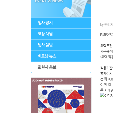
EVENT & NEWS
행사 공지
by 관리
코참 채널
FURSYS
행사 앨범
혜택조건
사무용 의
베트남 뉴스
(혜택 적
회원사 홍보
적용기간 : 
홈페이지 
전 화 : 08
이 메 일 :
주 소 : F9