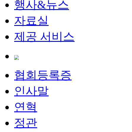
행사&뉴스
자료실
제공 서비스
협회등록증
인사말
연혁
정관