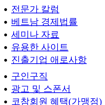
전문가 칼럼
베트남 경제법률
세미나 자료
유용한 사이트
진출기업 애로사항
구인구직
광고 및 스폰서
코참회원 혜택(가맹점)