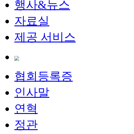
행사&뉴스
자료실
제공 서비스
협회등록증
인사말
연혁
정관