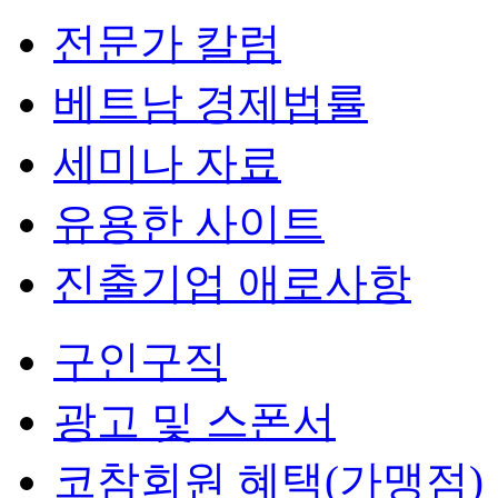
전문가 칼럼
베트남 경제법률
세미나 자료
유용한 사이트
진출기업 애로사항
구인구직
광고 및 스폰서
코참회원 혜택(가맹점)